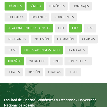
EXÁMENES
GÉNERO
EFEMÉRIDES
HOMENAJES
BIBLIOTECA
DOCENTES
NODOCENTES
RELACIONES INTERNACIONALES
I + D
IITEA
IITAE
INGRESANTES
INCLUSIÓN
FORMACIÓN
CHARLAS
BECAS
BIENESTAR UNIVERSITARIO
LEY MICAELA
100 AÑOS
WORKSHOP
UNR
CONTABILIDAD
DEBATES
OPINIÓN
CHARLAS
LIBROS
Facultad de Ciencias Económicas y Estadística - Universidad
Nacional de Rosario