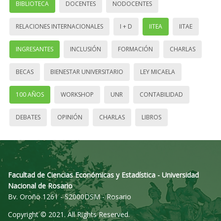
BIBLIOTECA
DOCENTES
NODOCENTES
RELACIONES INTERNACIONALES
I + D
IITEA
IITAE
INGRESANTES
INCLUSIÓN
FORMACIÓN
CHARLAS
BECAS
BIENESTAR UNIVERSITARIO
LEY MICAELA
100 AÑOS
WORKSHOP
UNR
CONTABILIDAD
DEBATES
OPINIÓN
CHARLAS
LIBROS
Facultad de Ciencias Económicas y Estadística - Universidad
Nacional de Rosario
Bv. Oroño 1261 - S2000DSM - Rosario
Copyright © 2021. All Rights Reserved.