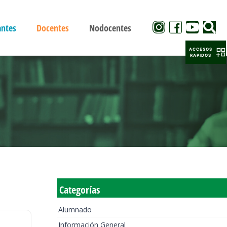
antes
Docentes
Nodocentes
ACCESOS
RAPIDOS
Categorías
Alumnado
Información General