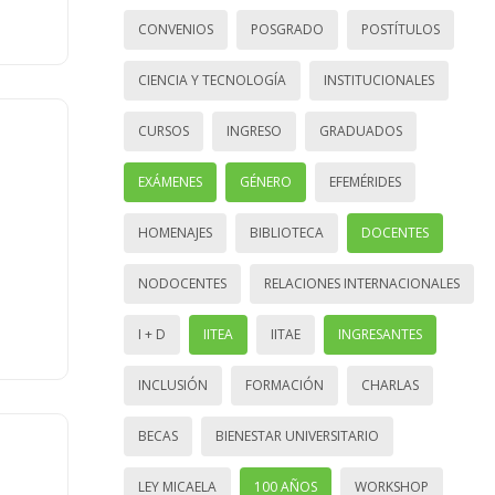
CONVENIOS
POSGRADO
POSTÍTULOS
CIENCIA Y TECNOLOGÍA
INSTITUCIONALES
CURSOS
INGRESO
GRADUADOS
EXÁMENES
GÉNERO
EFEMÉRIDES
HOMENAJES
BIBLIOTECA
DOCENTES
NODOCENTES
RELACIONES INTERNACIONALES
I + D
IITEA
IITAE
INGRESANTES
INCLUSIÓN
FORMACIÓN
CHARLAS
BECAS
BIENESTAR UNIVERSITARIO
LEY MICAELA
100 AÑOS
WORKSHOP