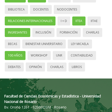
BIBLIOTECA
DOCENTES
NODOCENTES
RELACIONES INTERNACIONALES
I + D
IITEA
IITAE
INGRESANTES
INCLUSIÓN
FORMACIÓN
CHARLAS
BECAS
BIENESTAR UNIVERSITARIO
LEY MICAELA
100 AÑOS
WORKSHOP
UNR
CONTABILIDAD
DEBATES
OPINIÓN
CHARLAS
LIBROS
Facultad de Ciencias Económicas y Estadística - Universidad
Nacional de Rosario
Bv. Oroño 1261 - S2000DSM - Rosario