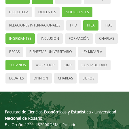
BIBLIOTECA
DOCENTES
NODOCENTES
RELACIONES INTERNACIONALES
I + D
IITEA
IITAE
INGRESANTES
INCLUSIÓN
FORMACIÓN
CHARLAS
BECAS
BIENESTAR UNIVERSITARIO
LEY MICAELA
100 AÑOS
WORKSHOP
UNR
CONTABILIDAD
DEBATES
OPINIÓN
CHARLAS
LIBROS
Facultad de Ciencias Económicas y Estadística - Universidad
Nacional de Rosario
Bv. Oroño 1261 - S2000DSM - Rosario