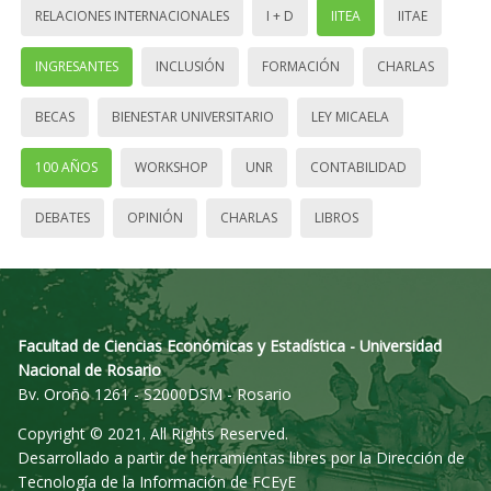
RELACIONES INTERNACIONALES
I + D
IITEA
IITAE
INGRESANTES
INCLUSIÓN
FORMACIÓN
CHARLAS
BECAS
BIENESTAR UNIVERSITARIO
LEY MICAELA
100 AÑOS
WORKSHOP
UNR
CONTABILIDAD
DEBATES
OPINIÓN
CHARLAS
LIBROS
Facultad de Ciencias Económicas y Estadística - Universidad
Nacional de Rosario
Bv. Oroño 1261 - S2000DSM - Rosario
Copyright © 2021. All Rights Reserved.
Desarrollado a partir de herramientas libres por la Dirección de
Tecnología de la Información de FCEyE