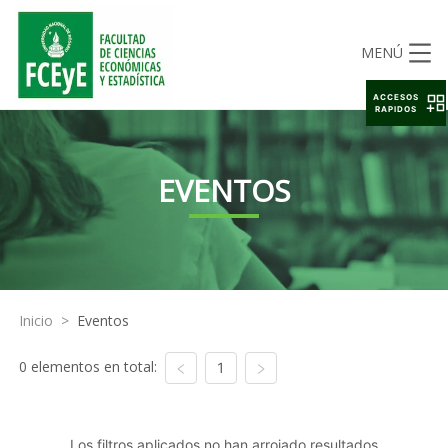
MENÚ
ACCESOS
RAPIDOS
EVENTOS
Inicio
>
Eventos
0 elementos en total:
1
Los filtros aplicados no han arrojado resultados