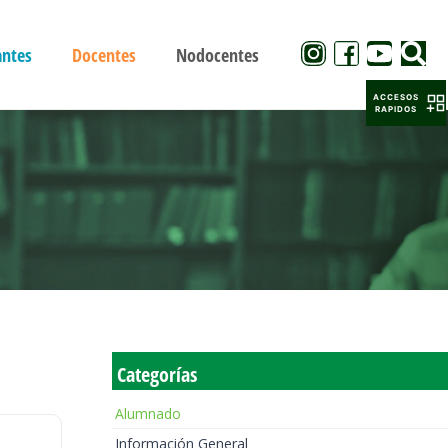
antes
Docentes
Nodocentes
ACCESOS
RAPIDOS
Categorías
Alumnado
Información General