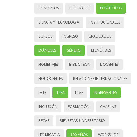
CONVENIOS
POSGRADO
POSTÍTULOS
CIENCIA Y TECNOLOGÍA
INSTITUCIONALES
CURSOS
INGRESO
GRADUADOS
EXÁMENES
GÉNERO
EFEMÉRIDES
HOMENAJES
BIBLIOTECA
DOCENTES
NODOCENTES
RELACIONES INTERNACIONALES
I + D
IITEA
IITAE
INGRESANTES
INCLUSIÓN
FORMACIÓN
CHARLAS
BECAS
BIENESTAR UNIVERSITARIO
LEY MICAELA
100 AÑOS
WORKSHOP