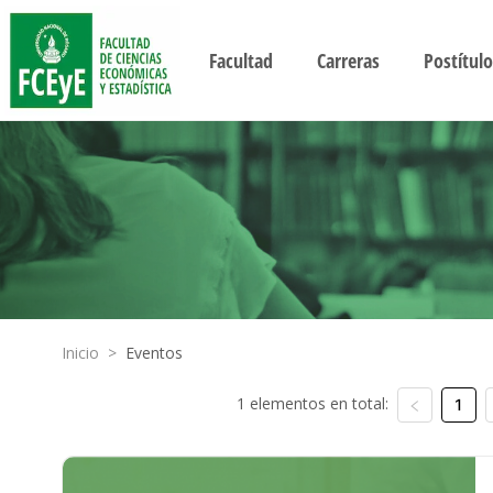
Facultad
Carreras
Postítulo
Inicio
>
Eventos
1 elementos en total:
1