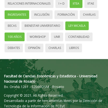
RELACIONES INTERNACIONALES
I + D
IITEA
IITAE
INGRESANTES
INCLUSIÓN
FORMACIÓN
CHARLAS
BECAS
BIENESTAR UNIVERSITARIO
LEY MICAELA
100 AÑOS
WORKSHOP
UNR
CONTABILIDAD
DEBATES
OPINIÓN
CHARLAS
LIBROS
Facultad de Ciencias Económicas y Estadística - Universidad
Nacional de Rosario
Bv. Oroño 1261 - S2000DSM - Rosario
Copyright © 2021. All Rights Reserved.
Desarrollado a partir de herramientas libres por la Dirección de
Tecnología de la Información de FCEyE