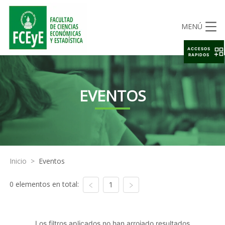
MENÚ
ACCESOS
RAPIDOS
EVENTOS
Inicio
>
Eventos
0 elementos en total:
1
Los filtros aplicados no han arrojado resultados