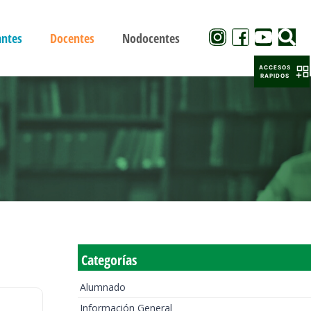
antes
Docentes
Nodocentes
ACCESOS
RAPIDOS
Categorías
Alumnado
Información General