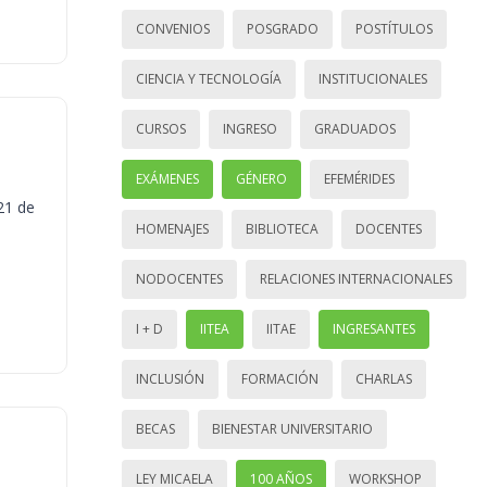
CONVENIOS
POSGRADO
POSTÍTULOS
CIENCIA Y TECNOLOGÍA
INSTITUCIONALES
CURSOS
INGRESO
GRADUADOS
EXÁMENES
GÉNERO
EFEMÉRIDES
21 de
HOMENAJES
BIBLIOTECA
DOCENTES
NODOCENTES
RELACIONES INTERNACIONALES
I + D
IITEA
IITAE
INGRESANTES
INCLUSIÓN
FORMACIÓN
CHARLAS
BECAS
BIENESTAR UNIVERSITARIO
LEY MICAELA
100 AÑOS
WORKSHOP