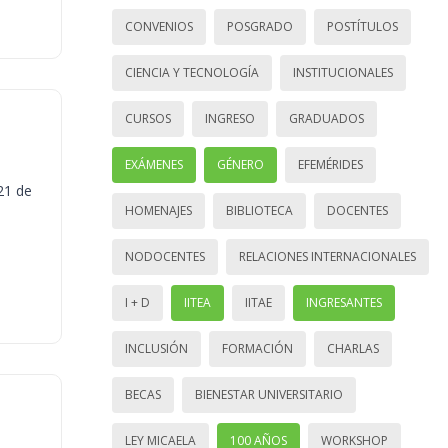
CONVENIOS
POSGRADO
POSTÍTULOS
CIENCIA Y TECNOLOGÍA
INSTITUCIONALES
CURSOS
INGRESO
GRADUADOS
EXÁMENES
GÉNERO
EFEMÉRIDES
21 de
HOMENAJES
BIBLIOTECA
DOCENTES
NODOCENTES
RELACIONES INTERNACIONALES
I + D
IITEA
IITAE
INGRESANTES
INCLUSIÓN
FORMACIÓN
CHARLAS
BECAS
BIENESTAR UNIVERSITARIO
LEY MICAELA
100 AÑOS
WORKSHOP