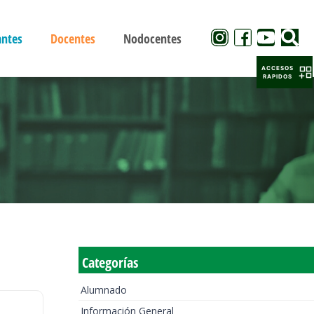
antes
Docentes
Nodocentes
ACCESOS
RAPIDOS
Categorías
Alumnado
Información General