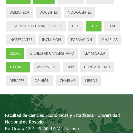
BIBLIOTECA
DOCENTES
NODOCENTES
RELACIONES INTERNACIONALES
I + D
IITEA
IITAE
INGRESANTES
INCLUSIÓN
FORMACIÓN
CHARLAS
BECAS
BIENESTAR UNIVERSITARIO
LEY MICAELA
100 AÑOS
WORKSHOP
UNR
CONTABILIDAD
DEBATES
OPINIÓN
CHARLAS
LIBROS
Facultad de Ciencias Económicas y Estadística - Universidad
Nacional de Rosario
Bv. Oroño 1261 - S2000DSM - Rosario