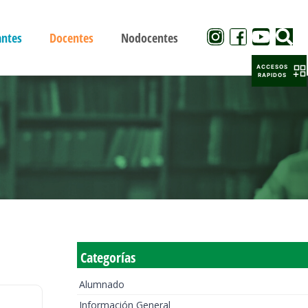
antes
Docentes
Nodocentes
ACCESOS
RAPIDOS
Categorías
Alumnado
Información General