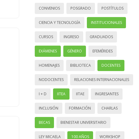
CONVENIOS
POSGRADO
POSTÍTULOS
CIENCIA Y TECNOLOGÍA
INSTITUCIONALES
CURSOS
INGRESO
GRADUADOS
EXÁMENES
GÉNERO
EFEMÉRIDES
HOMENAJES
BIBLIOTECA
DOCENTES
NODOCENTES
RELACIONES INTERNACIONALES
I + D
IITEA
IITAE
INGRESANTES
INCLUSIÓN
FORMACIÓN
CHARLAS
BECAS
BIENESTAR UNIVERSITARIO
LEY MICAELA
100 AÑOS
WORKSHOP