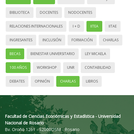
BIBLIOTECA
DOCENTES
NODOCENTES
RELACIONES INTERNACIONALES
I + D
IITEA
IITAE
INGRESANTES
INCLUSIÓN
FORMACIÓN
CHARLAS
BECAS
BIENESTAR UNIVERSITARIO
LEY MICAELA
100 AÑOS
WORKSHOP
UNR
CONTABILIDAD
DEBATES
OPINIÓN
CHARLAS
LIBROS
Facultad de Ciencias Económicas y Estadística - Universidad
Nacional de Rosario
Bv. Oroño 1261 - S2000DSM - Rosario