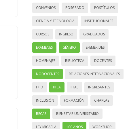
CONVENIOS
POSGRADO
POSTÍTULOS
CIENCIA Y TECNOLOGÍA
INSTITUCIONALES
CURSOS
INGRESO
GRADUADOS
EXÁMENES
GÉNERO
EFEMÉRIDES
HOMENAJES
BIBLIOTECA
DOCENTES
NODOCENTES
RELACIONES INTERNACIONALES
I + D
IITEA
IITAE
INGRESANTES
INCLUSIÓN
FORMACIÓN
CHARLAS
BECAS
BIENESTAR UNIVERSITARIO
LEY MICAELA
100 AÑOS
WORKSHOP