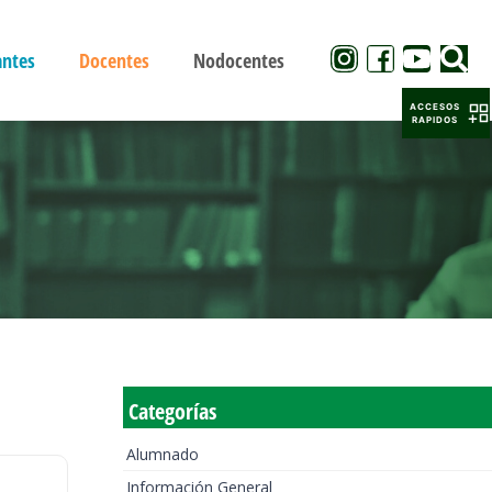
antes
Docentes
Nodocentes
ACCESOS
RAPIDOS
Categorías
Alumnado
Información General