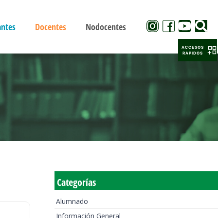
antes
Docentes
Nodocentes
ACCESOS
RAPIDOS
Categorías
Alumnado
Información General