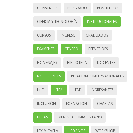
CONVENIOS
POSGRADO
POSTÍTULOS
CIENCIA Y TECNOLOGÍA
INSTITUCIONALES
CURSOS
INGRESO
GRADUADOS
EXÁMENES
GÉNERO
EFEMÉRIDES
HOMENAJES
BIBLIOTECA
DOCENTES
NODOCENTES
RELACIONES INTERNACIONALES
I + D
IITEA
IITAE
INGRESANTES
INCLUSIÓN
FORMACIÓN
CHARLAS
BECAS
BIENESTAR UNIVERSITARIO
LEY MICAELA
100 AÑOS
WORKSHOP