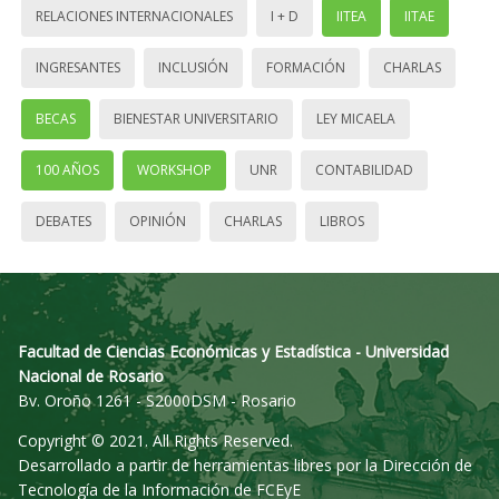
RELACIONES INTERNACIONALES
I + D
IITEA
IITAE
INGRESANTES
INCLUSIÓN
FORMACIÓN
CHARLAS
BECAS
BIENESTAR UNIVERSITARIO
LEY MICAELA
100 AÑOS
WORKSHOP
UNR
CONTABILIDAD
DEBATES
OPINIÓN
CHARLAS
LIBROS
Facultad de Ciencias Económicas y Estadística - Universidad
Nacional de Rosario
Bv. Oroño 1261 - S2000DSM - Rosario
Copyright © 2021. All Rights Reserved.
Desarrollado a partir de herramientas libres por la Dirección de
Tecnología de la Información de FCEyE