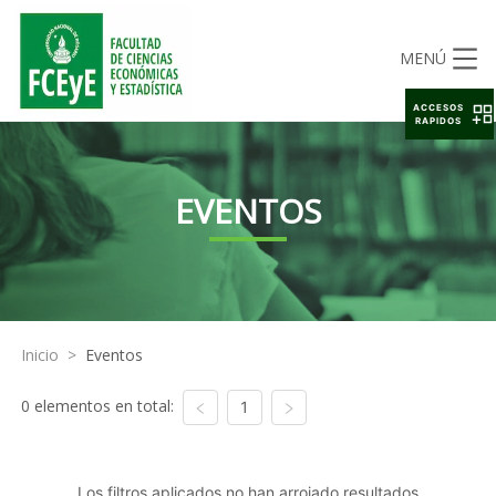
MENÚ
ACCESOS
RAPIDOS
EVENTOS
Inicio
>
Eventos
0 elementos en total:
1
Los filtros aplicados no han arrojado resultados