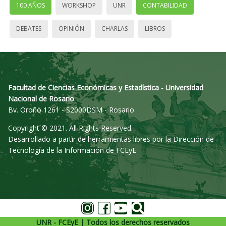
100 AÑOS
WORKSHOP
UNR
CONTABILIDAD
DEBATES
OPINIÓN
CHARLAS
LIBROS
Facultad de Ciencias Económicas y Estadística - Universidad
Nacional de Rosario
Bv. Oroño 1261 - S2000DSM - Rosario
Copyright © 2021. All Rights Reserved.
Desarrollado a partir de herramientas libres por la Dirección de
Tecnología de la Información de FCEyE
UNR - FCEyE | Todos los derechos reservados