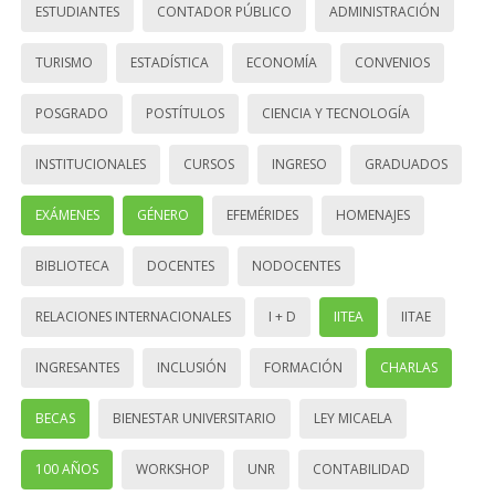
ESTUDIANTES
CONTADOR PÚBLICO
ADMINISTRACIÓN
TURISMO
ESTADÍSTICA
ECONOMÍA
CONVENIOS
POSGRADO
POSTÍTULOS
CIENCIA Y TECNOLOGÍA
INSTITUCIONALES
CURSOS
INGRESO
GRADUADOS
EXÁMENES
GÉNERO
EFEMÉRIDES
HOMENAJES
BIBLIOTECA
DOCENTES
NODOCENTES
RELACIONES INTERNACIONALES
I + D
IITEA
IITAE
INGRESANTES
INCLUSIÓN
FORMACIÓN
CHARLAS
BECAS
BIENESTAR UNIVERSITARIO
LEY MICAELA
100 AÑOS
WORKSHOP
UNR
CONTABILIDAD