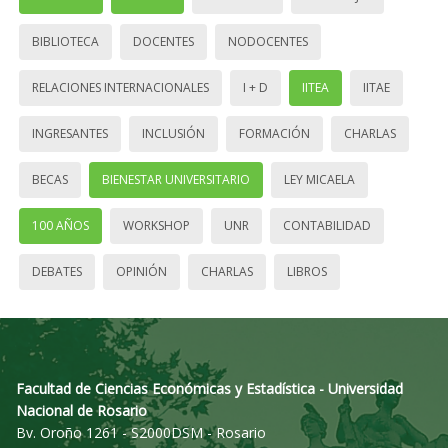
BIBLIOTECA
DOCENTES
NODOCENTES
RELACIONES INTERNACIONALES
I + D
IITEA
IITAE
INGRESANTES
INCLUSIÓN
FORMACIÓN
CHARLAS
BECAS
BIENESTAR UNIVERSITARIO
LEY MICAELA
100 AÑOS
WORKSHOP
UNR
CONTABILIDAD
DEBATES
OPINIÓN
CHARLAS
LIBROS
Facultad de Ciencias Económicas y Estadística - Universidad
Nacional de Rosario
Bv. Oroño 1261 - S2000DSM - Rosario