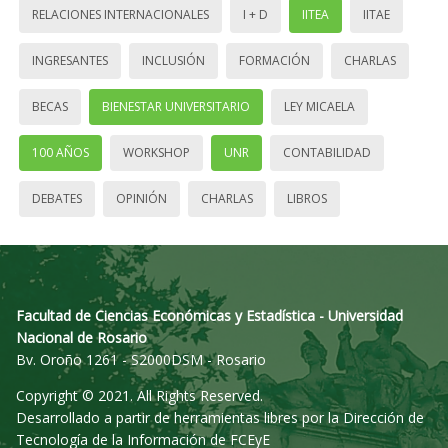
RELACIONES INTERNACIONALES
I + D
IITEA
IITAE
INGRESANTES
INCLUSIÓN
FORMACIÓN
CHARLAS
BECAS
BIENESTAR UNIVERSITARIO
LEY MICAELA
100 AÑOS
WORKSHOP
UNR
CONTABILIDAD
DEBATES
OPINIÓN
CHARLAS
LIBROS
Facultad de Ciencias Económicas y Estadística - Universidad
Nacional de Rosario
Bv. Oroño 1261 - S2000DSM - Rosario
Copyright © 2021. All Rights Reserved.
Desarrollado a partir de herramientas libres por la Dirección de
Tecnología de la Información de FCEyE