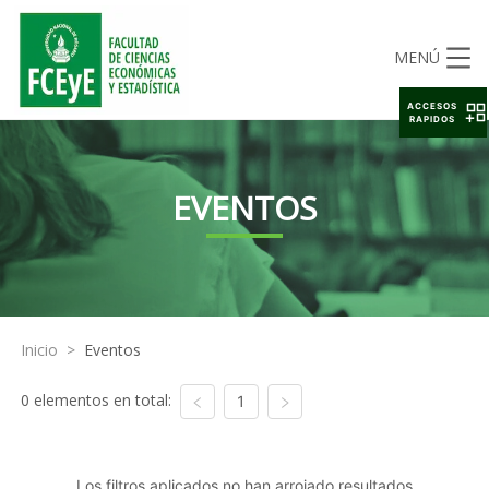
MENÚ
ACCESOS
RAPIDOS
EVENTOS
Inicio
>
Eventos
0 elementos en total:
1
Los filtros aplicados no han arrojado resultados