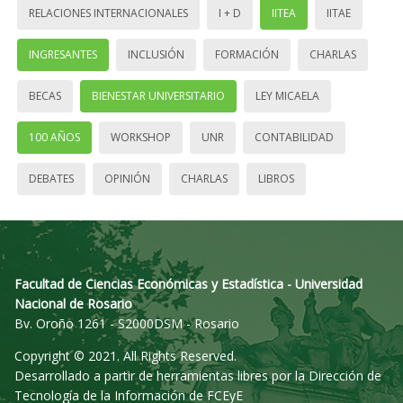
RELACIONES INTERNACIONALES
I + D
IITEA
IITAE
INGRESANTES
INCLUSIÓN
FORMACIÓN
CHARLAS
BECAS
BIENESTAR UNIVERSITARIO
LEY MICAELA
100 AÑOS
WORKSHOP
UNR
CONTABILIDAD
DEBATES
OPINIÓN
CHARLAS
LIBROS
Facultad de Ciencias Económicas y Estadística - Universidad
Nacional de Rosario
Bv. Oroño 1261 - S2000DSM - Rosario
Copyright © 2021. All Rights Reserved.
Desarrollado a partir de herramientas libres por la Dirección de
Tecnología de la Información de FCEyE