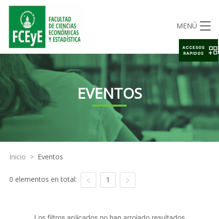
MENÚ
ACCESOS
RAPIDOS
EVENTOS
Inicio
>
Eventos
0 elementos en total:
1
Los filtros aplicados no han arrojado resultados