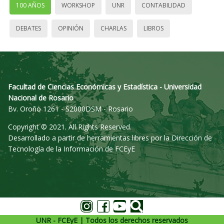
100 AÑOS
WORKSHOP
UNR
CONTABILIDAD
DEBATES
OPINIÓN
CHARLAS
LIBROS
Facultad de Ciencias Económicas y Estadística - Universidad
Nacional de Rosario
Bv. Oroño 1261 - S2000DSM - Rosario
Copyright © 2021. All Rights Reserved.
Desarrollado a partir de herramientas libres por la Dirección de
Tecnología de la Información de FCEyE
UNR - FCEyE | Todos los derechos reservados