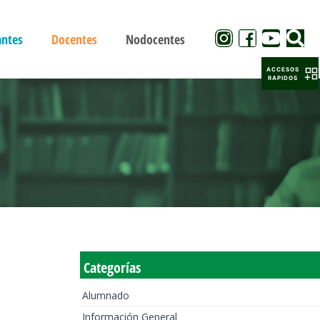
antes
Docentes
Nodocentes
ACCESOS
RAPIDOS
Categorías
Alumnado
Información General