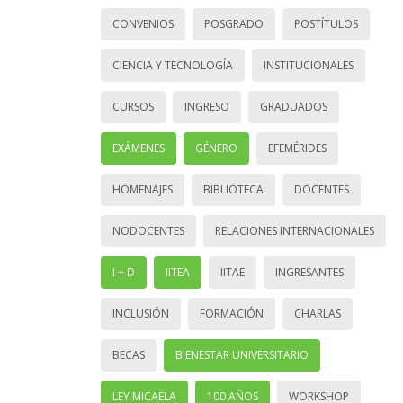
CONVENIOS
POSGRADO
POSTÍTULOS
CIENCIA Y TECNOLOGÍA
INSTITUCIONALES
CURSOS
INGRESO
GRADUADOS
EXÁMENES
GÉNERO
EFEMÉRIDES
HOMENAJES
BIBLIOTECA
DOCENTES
NODOCENTES
RELACIONES INTERNACIONALES
I + D
IITEA
IITAE
INGRESANTES
INCLUSIÓN
FORMACIÓN
CHARLAS
BECAS
BIENESTAR UNIVERSITARIO
LEY MICAELA
100 AÑOS
WORKSHOP