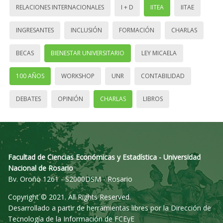
RELACIONES INTERNACIONALES
I + D
IITEA
IITAE
INGRESANTES
INCLUSIÓN
FORMACIÓN
CHARLAS
BECAS
BIENESTAR UNIVERSITARIO
LEY MICAELA
100 AÑOS
WORKSHOP
UNR
CONTABILIDAD
DEBATES
OPINIÓN
CHARLAS
LIBROS
Facultad de Ciencias Económicas y Estadística - Universidad
Nacional de Rosario
Bv. Oroño 1261 - S2000DSM - Rosario
Copyright © 2021. All Rights Reserved.
Desarrollado a partir de herramientas libres por la Dirección de
Tecnología de la Información de FCEyE