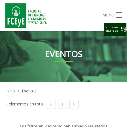
MENÚ
ACCESOS
RAPIDOS
EVENTOS
Inicio
>
Eventos
0 elementos en total:
1
Los filtros aplicados no han arrojado resultados