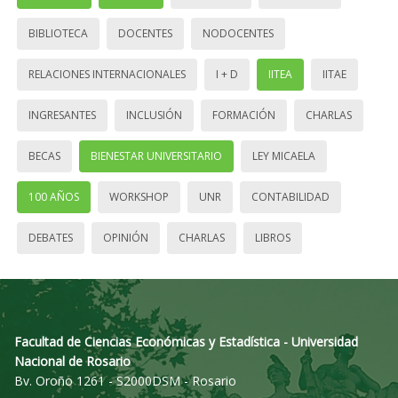
BIBLIOTECA
DOCENTES
NODOCENTES
RELACIONES INTERNACIONALES
I + D
IITEA
IITAE
INGRESANTES
INCLUSIÓN
FORMACIÓN
CHARLAS
BECAS
BIENESTAR UNIVERSITARIO
LEY MICAELA
100 AÑOS
WORKSHOP
UNR
CONTABILIDAD
DEBATES
OPINIÓN
CHARLAS
LIBROS
Facultad de Ciencias Económicas y Estadística - Universidad
Nacional de Rosario
Bv. Oroño 1261 - S2000DSM - Rosario