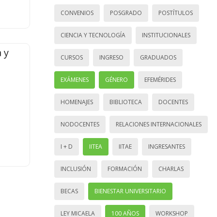
CONVENIOS
POSGRADO
POSTÍTULOS
CIENCIA Y TECNOLOGÍA
INSTITUCIONALES
 y
CURSOS
INGRESO
GRADUADOS
EXÁMENES
GÉNERO
EFEMÉRIDES
HOMENAJES
BIBLIOTECA
DOCENTES
NODOCENTES
RELACIONES INTERNACIONALES
I + D
IITEA
IITAE
INGRESANTES
INCLUSIÓN
FORMACIÓN
CHARLAS
BECAS
BIENESTAR UNIVERSITARIO
LEY MICAELA
100 AÑOS
WORKSHOP