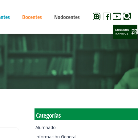
antes
Docentes
Nodocentes
ACCESOS
RAPIDOS
Categorías
Alumnado
Información General