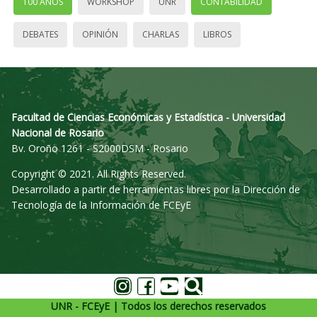
100 AÑOS
WORKSHOP
UNR
CONTABILIDAD
DEBATES
OPINIÓN
CHARLAS
LIBROS
Facultad de Ciencias Económicas y Estadística - Universidad
Nacional de Rosario
Bv. Oroño 1261 - S2000DSM - Rosario
Copyright © 2021. All Rights Reserved.
Desarrollado a partir de herramientas libres por la Dirección de
Tecnología de la Información de FCEyE
UNR - FCEyE | Todos los derechos reservados