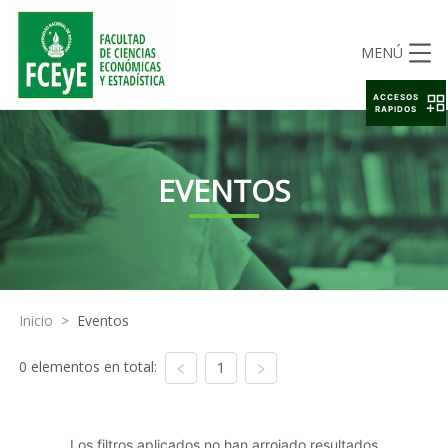
MENÚ
ACCESOS
RAPIDOS
EVENTOS
Inicio
>
Eventos
0 elementos en total:
1
Los filtros aplicados no han arrojado resultados