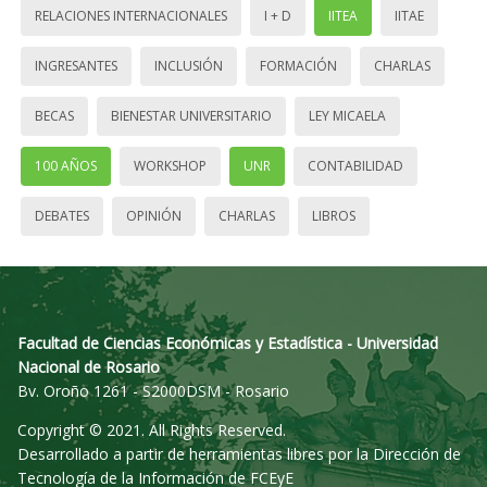
RELACIONES INTERNACIONALES
I + D
IITEA
IITAE
INGRESANTES
INCLUSIÓN
FORMACIÓN
CHARLAS
BECAS
BIENESTAR UNIVERSITARIO
LEY MICAELA
100 AÑOS
WORKSHOP
UNR
CONTABILIDAD
DEBATES
OPINIÓN
CHARLAS
LIBROS
Facultad de Ciencias Económicas y Estadística - Universidad
Nacional de Rosario
Bv. Oroño 1261 - S2000DSM - Rosario
Copyright © 2021. All Rights Reserved.
Desarrollado a partir de herramientas libres por la Dirección de
Tecnología de la Información de FCEyE