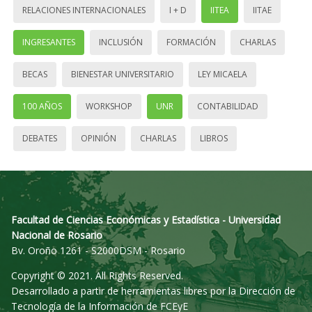
RELACIONES INTERNACIONALES
I + D
IITEA
IITAE
INGRESANTES
INCLUSIÓN
FORMACIÓN
CHARLAS
BECAS
BIENESTAR UNIVERSITARIO
LEY MICAELA
100 AÑOS
WORKSHOP
UNR
CONTABILIDAD
DEBATES
OPINIÓN
CHARLAS
LIBROS
Facultad de Ciencias Económicas y Estadística - Universidad
Nacional de Rosario
Bv. Oroño 1261 - S2000DSM - Rosario
Copyright © 2021. All Rights Reserved.
Desarrollado a partir de herramientas libres por la Dirección de
Tecnología de la Información de FCEyE