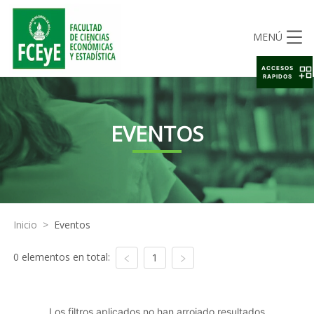
MENÚ
ACCESOS
RAPIDOS
EVENTOS
Inicio
>
Eventos
0 elementos en total:
1
Los filtros aplicados no han arrojado resultados