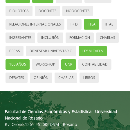
BIBLIOTECA
DOCENTES
NODOCENTES
RELACIONES INTERNACIONALES
I + D
IITEA
IITAE
INGRESANTES
INCLUSIÓN
FORMACIÓN
CHARLAS
BECAS
BIENESTAR UNIVERSITARIO
LEY MICAELA
100 AÑOS
WORKSHOP
UNR
CONTABILIDAD
DEBATES
OPINIÓN
CHARLAS
LIBROS
Facultad de Ciencias Económicas y Estadística - Universidad
Nacional de Rosario
Bv. Oroño 1261 - S2000DSM - Rosario