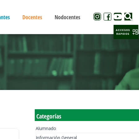
antes
Docentes
Nodocentes
ACCESOS
RAPIDOS
Categorías
Alumnado
Información General