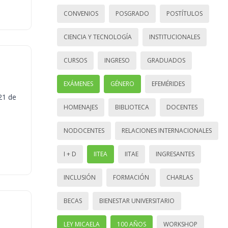
CONVENIOS
POSGRADO
POSTÍTULOS
CIENCIA Y TECNOLOGÍA
INSTITUCIONALES
CURSOS
INGRESO
GRADUADOS
EXÁMENES
GÉNERO
EFEMÉRIDES
21 de
HOMENAJES
BIBLIOTECA
DOCENTES
NODOCENTES
RELACIONES INTERNACIONALES
I + D
IITEA
IITAE
INGRESANTES
INCLUSIÓN
FORMACIÓN
CHARLAS
BECAS
BIENESTAR UNIVERSITARIO
LEY MICAELA
100 AÑOS
WORKSHOP