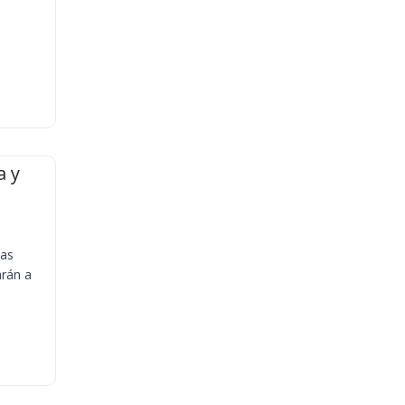
a y
ias
arán a