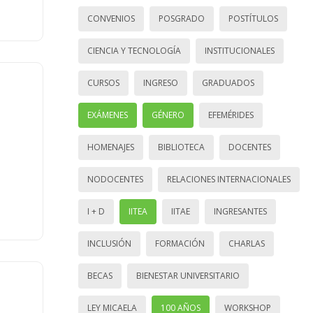
CONVENIOS
POSGRADO
POSTÍTULOS
CIENCIA Y TECNOLOGÍA
INSTITUCIONALES
CURSOS
INGRESO
GRADUADOS
EXÁMENES
GÉNERO
EFEMÉRIDES
HOMENAJES
BIBLIOTECA
DOCENTES
NODOCENTES
RELACIONES INTERNACIONALES
I + D
IITEA
IITAE
INGRESANTES
INCLUSIÓN
FORMACIÓN
CHARLAS
BECAS
BIENESTAR UNIVERSITARIO
LEY MICAELA
100 AÑOS
WORKSHOP