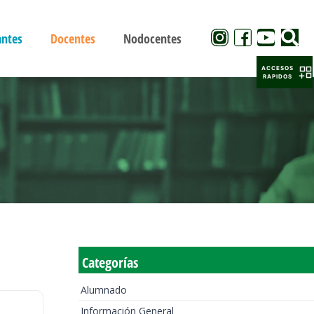
antes
Docentes
Nodocentes
ACCESOS
RAPIDOS
Categorías
Alumnado
Información General