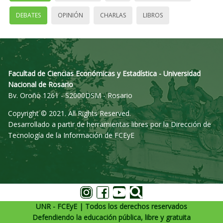
DEBATES
OPINIÓN
CHARLAS
LIBROS
Facultad de Ciencias Económicas y Estadística - Universidad
Nacional de Rosario
Bv. Oroño 1261 - S2000DSM - Rosario
Copyright © 2021. All Rights Reserved.
Desarrollado a partir de herramientas libres por la Dirección de
Tecnología de la Información de FCEyE
UNR - FCEyE | Todos los derechos reservados
Defendiendo la educación pública, libre y gratuita