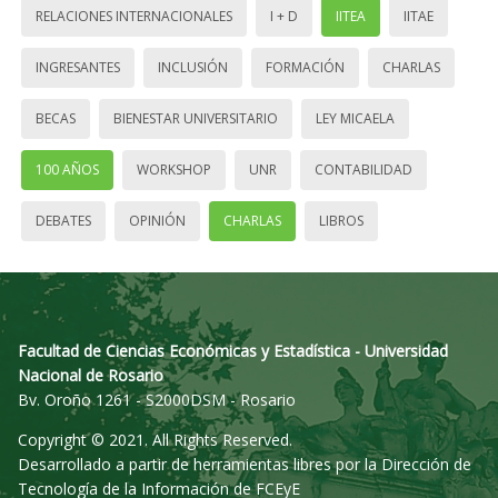
RELACIONES INTERNACIONALES
I + D
IITEA
IITAE
INGRESANTES
INCLUSIÓN
FORMACIÓN
CHARLAS
BECAS
BIENESTAR UNIVERSITARIO
LEY MICAELA
100 AÑOS
WORKSHOP
UNR
CONTABILIDAD
DEBATES
OPINIÓN
CHARLAS
LIBROS
Facultad de Ciencias Económicas y Estadística - Universidad
Nacional de Rosario
Bv. Oroño 1261 - S2000DSM - Rosario
Copyright © 2021. All Rights Reserved.
Desarrollado a partir de herramientas libres por la Dirección de
Tecnología de la Información de FCEyE