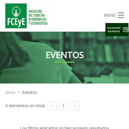
MENÚ
ACCESOS
RAPIDOS
EVENTOS
Inicio
>
Eventos
0 elementos en total:
1
Los filtros aplicados no han arrojado resultados