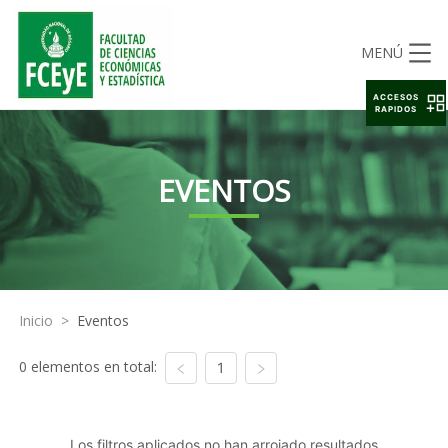
MENÚ
ACCESOS
RAPIDOS
EVENTOS
Inicio
>
Eventos
0 elementos en total:
1
Los filtros aplicados no han arrojado resultados