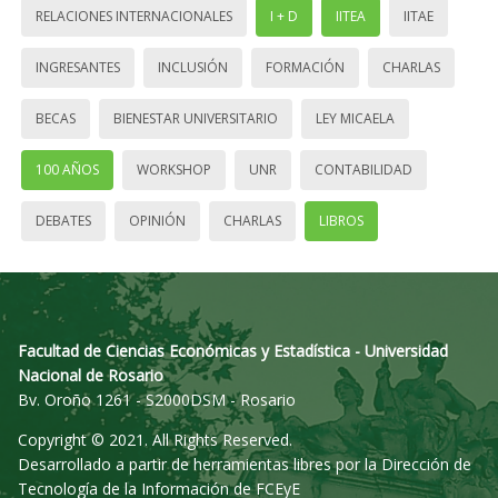
RELACIONES INTERNACIONALES
I + D
IITEA
IITAE
INGRESANTES
INCLUSIÓN
FORMACIÓN
CHARLAS
BECAS
BIENESTAR UNIVERSITARIO
LEY MICAELA
100 AÑOS
WORKSHOP
UNR
CONTABILIDAD
DEBATES
OPINIÓN
CHARLAS
LIBROS
Facultad de Ciencias Económicas y Estadística - Universidad
Nacional de Rosario
Bv. Oroño 1261 - S2000DSM - Rosario
Copyright © 2021. All Rights Reserved.
Desarrollado a partir de herramientas libres por la Dirección de
Tecnología de la Información de FCEyE