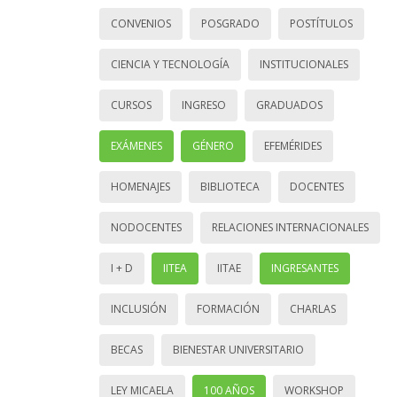
CONVENIOS
POSGRADO
POSTÍTULOS
CIENCIA Y TECNOLOGÍA
INSTITUCIONALES
CURSOS
INGRESO
GRADUADOS
EXÁMENES
GÉNERO
EFEMÉRIDES
HOMENAJES
BIBLIOTECA
DOCENTES
NODOCENTES
RELACIONES INTERNACIONALES
I + D
IITEA
IITAE
INGRESANTES
INCLUSIÓN
FORMACIÓN
CHARLAS
BECAS
BIENESTAR UNIVERSITARIO
LEY MICAELA
100 AÑOS
WORKSHOP