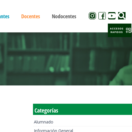
antes
Docentes
Nodocentes
ACCESOS
RAPIDOS
Categorías
Alumnado
Información General