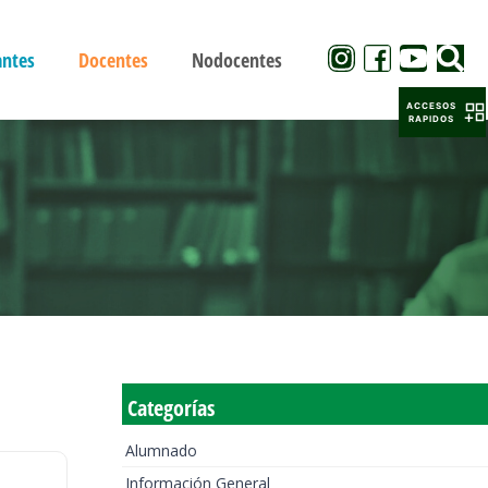
antes
Docentes
Nodocentes
ACCESOS
RAPIDOS
Categorías
Alumnado
Información General