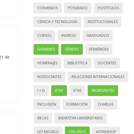
CONVENIOS
POSGRADO
POSTÍTULOS
CIENCIA Y TECNOLOGÍA
INSTITUCIONALES
CURSOS
INGRESO
GRADUADOS
EXÁMENES
GÉNERO
EFEMÉRIDES
21 de
HOMENAJES
BIBLIOTECA
DOCENTES
NODOCENTES
RELACIONES INTERNACIONALES
I + D
IITEA
IITAE
INGRESANTES
INCLUSIÓN
FORMACIÓN
CHARLAS
BECAS
BIENESTAR UNIVERSITARIO
LEY MICAELA
100 AÑOS
WORKSHOP