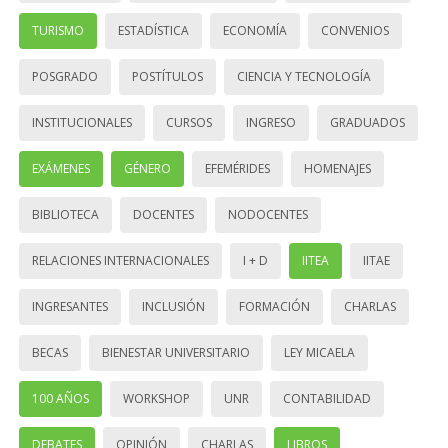
TURISMO
ESTADÍSTICA
ECONOMÍA
CONVENIOS
POSGRADO
POSTÍTULOS
CIENCIA Y TECNOLOGÍA
INSTITUCIONALES
CURSOS
INGRESO
GRADUADOS
EXÁMENES
GÉNERO
EFEMÉRIDES
HOMENAJES
BIBLIOTECA
DOCENTES
NODOCENTES
RELACIONES INTERNACIONALES
I + D
IITEA
IITAE
INGRESANTES
INCLUSIÓN
FORMACIÓN
CHARLAS
BECAS
BIENESTAR UNIVERSITARIO
LEY MICAELA
100 AÑOS
WORKSHOP
UNR
CONTABILIDAD
DEBATES
OPINIÓN
CHARLAS
LIBROS