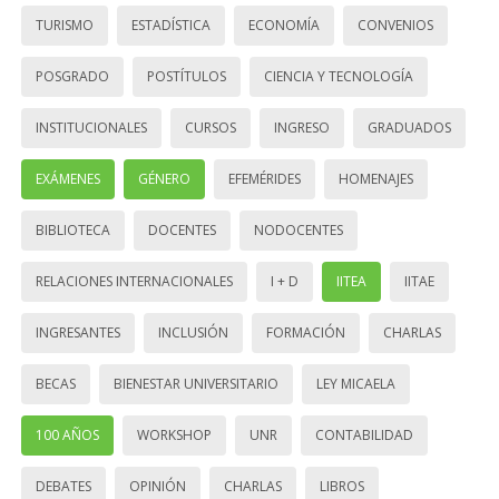
TURISMO
ESTADÍSTICA
ECONOMÍA
CONVENIOS
POSGRADO
POSTÍTULOS
CIENCIA Y TECNOLOGÍA
INSTITUCIONALES
CURSOS
INGRESO
GRADUADOS
EXÁMENES
GÉNERO
EFEMÉRIDES
HOMENAJES
BIBLIOTECA
DOCENTES
NODOCENTES
RELACIONES INTERNACIONALES
I + D
IITEA
IITAE
INGRESANTES
INCLUSIÓN
FORMACIÓN
CHARLAS
BECAS
BIENESTAR UNIVERSITARIO
LEY MICAELA
100 AÑOS
WORKSHOP
UNR
CONTABILIDAD
DEBATES
OPINIÓN
CHARLAS
LIBROS