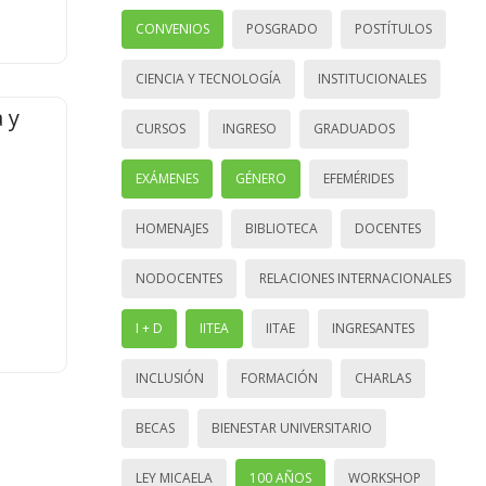
CONVENIOS
POSGRADO
POSTÍTULOS
CIENCIA Y TECNOLOGÍA
INSTITUCIONALES
 y
CURSOS
INGRESO
GRADUADOS
EXÁMENES
GÉNERO
EFEMÉRIDES
HOMENAJES
BIBLIOTECA
DOCENTES
NODOCENTES
RELACIONES INTERNACIONALES
I + D
IITEA
IITAE
INGRESANTES
INCLUSIÓN
FORMACIÓN
CHARLAS
BECAS
BIENESTAR UNIVERSITARIO
LEY MICAELA
100 AÑOS
WORKSHOP