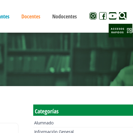
antes
Docentes
Nodocentes
ACCESOS
RAPIDOS
Categorías
Alumnado
Información General