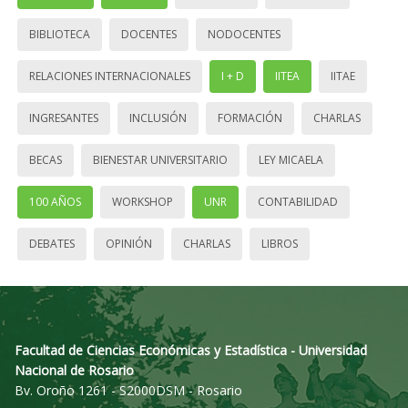
BIBLIOTECA
DOCENTES
NODOCENTES
RELACIONES INTERNACIONALES
I + D
IITEA
IITAE
INGRESANTES
INCLUSIÓN
FORMACIÓN
CHARLAS
BECAS
BIENESTAR UNIVERSITARIO
LEY MICAELA
100 AÑOS
WORKSHOP
UNR
CONTABILIDAD
DEBATES
OPINIÓN
CHARLAS
LIBROS
Facultad de Ciencias Económicas y Estadística - Universidad
Nacional de Rosario
Bv. Oroño 1261 - S2000DSM - Rosario