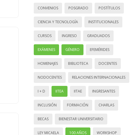
CONVENIOS
POSGRADO
POSTÍTULOS
CIENCIA Y TECNOLOGÍA
INSTITUCIONALES
CURSOS
INGRESO
GRADUADOS
EXÁMENES
GÉNERO
EFEMÉRIDES
HOMENAJES
BIBLIOTECA
DOCENTES
NODOCENTES
RELACIONES INTERNACIONALES
I + D
IITEA
IITAE
INGRESANTES
INCLUSIÓN
FORMACIÓN
CHARLAS
BECAS
BIENESTAR UNIVERSITARIO
LEY MICAELA
100 AÑOS
WORKSHOP