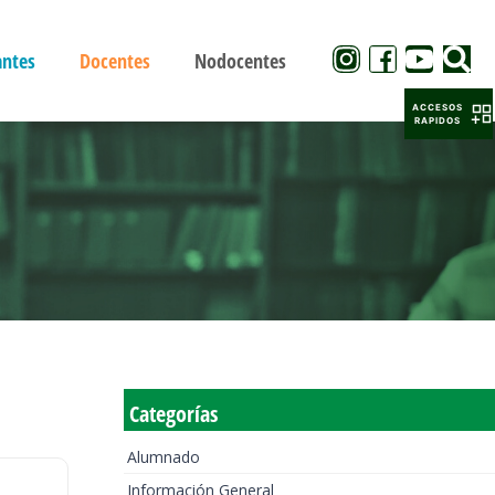
antes
Docentes
Nodocentes
ACCESOS
RAPIDOS
Categorías
Alumnado
Información General