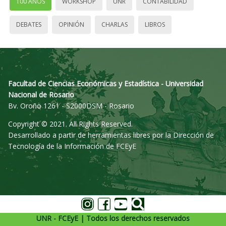
100 AÑOS
WORKSHOP
UNR
CONTABILIDAD
DEBATES
OPINIÓN
CHARLAS
LIBROS
Facultad de Ciencias Económicas y Estadística - Universidad
Nacional de Rosario
Bv. Oroño 1261 - S2000DSM - Rosario
Copyright © 2021. All Rights Reserved.
Desarrollado a partir de herramientas libres por la Dirección de
Tecnología de la Información de FCEyE
UNR - FCEyE | Todos los derechos reservados