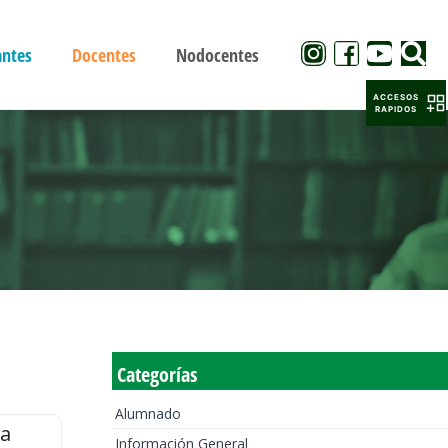
antes
Docentes
Nodocentes
ACCESOS
RAPIDOS
Categorías
Alumnado
la
Información General