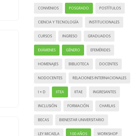
CONVENIOS
POSGRADO
POSTÍTULOS
CIENCIA Y TECNOLOGÍA
INSTITUCIONALES
CURSOS
INGRESO
GRADUADOS
EXÁMENES
GÉNERO
EFEMÉRIDES
HOMENAJES
BIBLIOTECA
DOCENTES
NODOCENTES
RELACIONES INTERNACIONALES
I + D
IITEA
IITAE
INGRESANTES
INCLUSIÓN
FORMACIÓN
CHARLAS
BECAS
BIENESTAR UNIVERSITARIO
LEY MICAELA
100 AÑOS
WORKSHOP