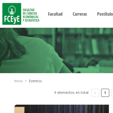
Facultad
Carreras
Postítulo
Inicio
>
Eventos
9 elementos en total:
1