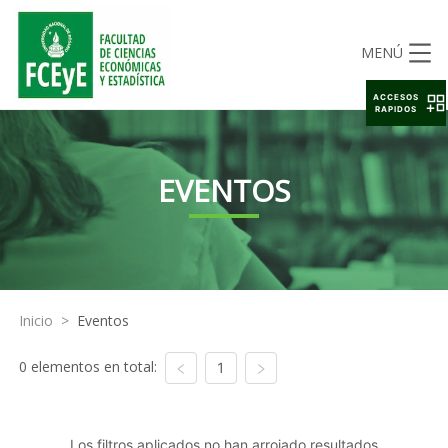
MENÚ
ACCESOS
RAPIDOS
EVENTOS
Inicio
>
Eventos
0 elementos en total:
1
Los filtros aplicados no han arrojado resultados