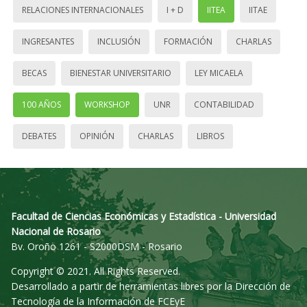
RELACIONES INTERNACIONALES
I + D
IITEA
IITAE
INGRESANTES
INCLUSIÓN
FORMACIÓN
CHARLAS
BECAS
BIENESTAR UNIVERSITARIO
LEY MICAELA
100 AÑOS
WORKSHOP
UNR
CONTABILIDAD
DEBATES
OPINIÓN
CHARLAS
LIBROS
Facultad de Ciencias Económicas y Estadística - Universidad
Nacional de Rosario
Bv. Oroño 1261 - S2000DSM - Rosario
Copyright © 2021. All Rights Reserved.
Desarrollado a partir de herramientas libres por la Dirección de
Tecnología de la Información de FCEyE