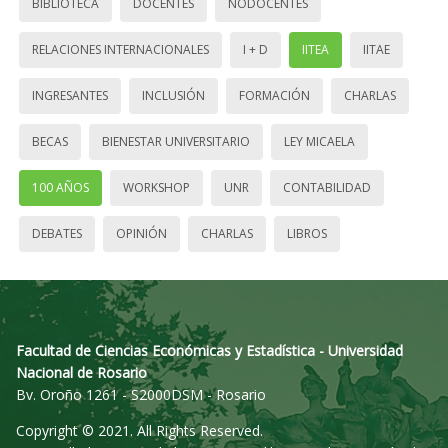
BIBLIOTECA
DOCENTES
NODOCENTES
RELACIONES INTERNACIONALES
I + D
IITEA
IITAE
INGRESANTES
INCLUSIÓN
FORMACIÓN
CHARLAS
BECAS
BIENESTAR UNIVERSITARIO
LEY MICAELA
100 AÑOS
WORKSHOP
UNR
CONTABILIDAD
DEBATES
OPINIÓN
CHARLAS
LIBROS
Facultad de Ciencias Económicas y Estadística - Universidad
Nacional de Rosario
Bv. Oroño 1261 - S2000DSM - Rosario
Copyright © 2021. All Rights Reserved.