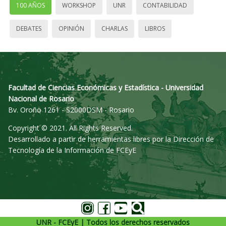
100 AÑOS
WORKSHOP
UNR
CONTABILIDAD
DEBATES
OPINIÓN
CHARLAS
LIBROS
Facultad de Ciencias Económicas y Estadística - Universidad
Nacional de Rosario
Bv. Oroño 1261 - S2000DSM - Rosario
Copyright © 2021. All Rights Reserved.
Desarrollado a partir de herramientas libres por la Dirección de
Tecnología de la Información de FCEyE
UNR - FCEyE | Todos los derechos reservados