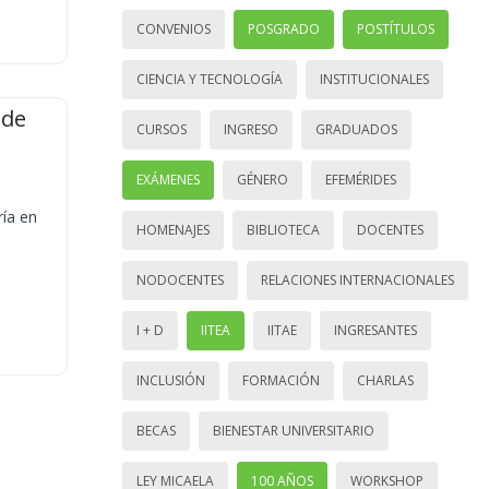
CONVENIOS
POSGRADO
POSTÍTULOS
CIENCIA Y TECNOLOGÍA
INSTITUCIONALES
 de
CURSOS
INGRESO
GRADUADOS
EXÁMENES
GÉNERO
EFEMÉRIDES
ría en
HOMENAJES
BIBLIOTECA
DOCENTES
NODOCENTES
RELACIONES INTERNACIONALES
I + D
IITEA
IITAE
INGRESANTES
INCLUSIÓN
FORMACIÓN
CHARLAS
BECAS
BIENESTAR UNIVERSITARIO
LEY MICAELA
100 AÑOS
WORKSHOP