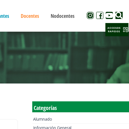
antes
Docentes
Nodocentes
ACCESOS
RAPIDOS
Categorías
Alumnado
Información General