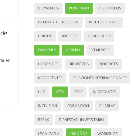
CONVENIOS
POSGRADO
POSTÍTULOS
CIENCIA Y TECNOLOGÍA
INSTITUCIONALES
 de
CURSOS
INGRESO
GRADUADOS
EXÁMENES
GÉNERO
EFEMÉRIDES
ría en
HOMENAJES
BIBLIOTECA
DOCENTES
NODOCENTES
RELACIONES INTERNACIONALES
I + D
IITEA
IITAE
INGRESANTES
INCLUSIÓN
FORMACIÓN
CHARLAS
BECAS
BIENESTAR UNIVERSITARIO
LEY MICAELA
100 AÑOS
WORKSHOP