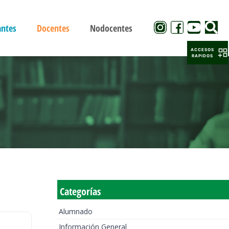
antes
Docentes
Nodocentes
ACCESOS
RAPIDOS
Categorías
Alumnado
Información General