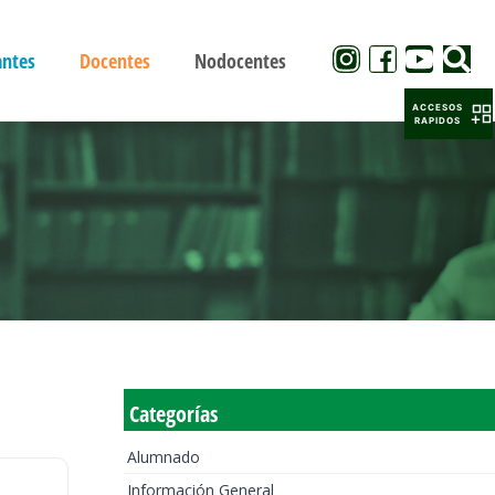
antes
Docentes
Nodocentes
ACCESOS
RAPIDOS
Categorías
Alumnado
Información General