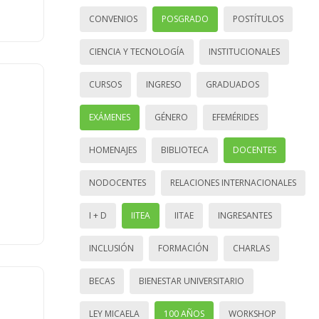
CONVENIOS
POSGRADO
POSTÍTULOS
CIENCIA Y TECNOLOGÍA
INSTITUCIONALES
CURSOS
INGRESO
GRADUADOS
EXÁMENES
GÉNERO
EFEMÉRIDES
HOMENAJES
BIBLIOTECA
DOCENTES
NODOCENTES
RELACIONES INTERNACIONALES
I + D
IITEA
IITAE
INGRESANTES
INCLUSIÓN
FORMACIÓN
CHARLAS
BECAS
BIENESTAR UNIVERSITARIO
LEY MICAELA
100 AÑOS
WORKSHOP